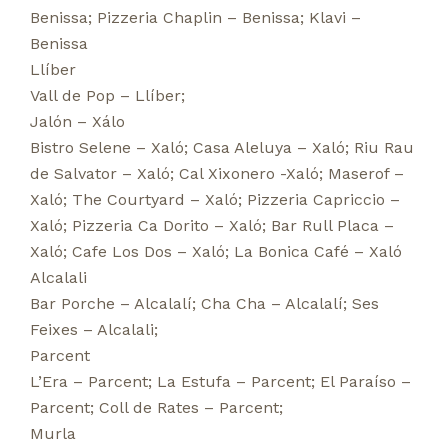
Benissa
;
Pizzeria Chaplin – Benissa
;
Klavi –
Benissa
Llíber
Vall de Pop – Llíber
;
Jalón – Xálo
Bistro Selene – Xaló
;
Casa Aleluya – Xaló
;
Riu Rau
de Salvator – Xaló
;
Cal Xixonero -Xaló
;
Maserof –
Xaló
;
The Courtyard – Xaló
;
Pizzeria Capriccio –
Xaló
;
Pizzeria Ca Dorito – Xaló
;
Bar Rull Placa –
Xaló
;
Cafe Los Dos – Xaló
;
La Bonica Café – Xaló
Alcalali
Bar Porche – Alcalalí
;
Cha Cha – Alcalalí
;
Ses
Feixes – Alcalali
;
Parcent
L’Era – Parcent
;
La Estufa – Parcent
;
El Paraíso –
Parcent
;
Coll de Rates – Parcent
;
Murla